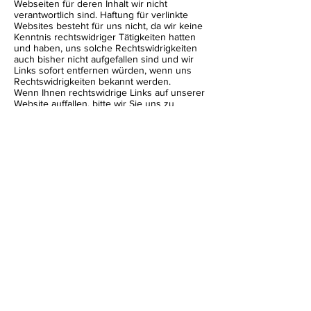
Webseiten für deren Inhalt wir nicht
verantwortlich sind. Haftung für verlinkte
Websites besteht für uns nicht, da wir keine
Kenntnis rechtswidriger Tätigkeiten hatten
und haben, uns solche Rechtswidrigkeiten
auch bisher nicht aufgefallen sind und wir
Links sofort entfernen würden, wenn uns
Rechtswidrigkeiten bekannt werden.
Wenn Ihnen rechtswidrige Links auf unserer
Website auffallen, bitte wir Sie uns zu
kontaktieren. Sie finden die Kontaktdaten im
Impressum.
Urheberrechtshinweis
Alle Inhalte dieser Webseite (Bilder, Fotos,
Texte, Videos) unterliegen dem
Urheberrecht der Bundesrepublik
Deutschland. Bitte fragen Sie uns bevor Sie
die Inhalte dieser Website verbreiten,
vervielfältigen oder verwerten wie zum
Beispiel auf anderen Websites erneut
veröffentlichen. Falls notwendig, werden wir
die unerlaubte Nutzung von Teilen der
Inhalte unserer Seite rechtlich verfolgen.
Sollten Sie auf dieser Webseite Inhalte
finden, die das Urheberrecht verletzen,
bitten wir Sie uns zu kontaktieren.